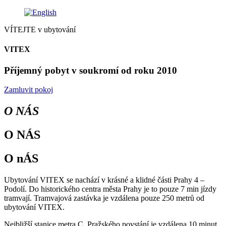
VÍTEJTE v ubytování
VITEX​
Příjemný pobyt v soukromí od roku 2010
Zamluvit pokoj
O NÁS
O NÁS
O nÁS
Ubytování VITEX se nachází v krásné a klidné části Prahy 4 –
Podolí. Do historického centra města Prahy je to pouze 7 min jízdy
tramvají. Tramvajová zastávka je vzdálena pouze 250 metrů od
ubytování VITEX.
Nejbližší stanice metra C, Pražského povstání je vzdálena 10 minut