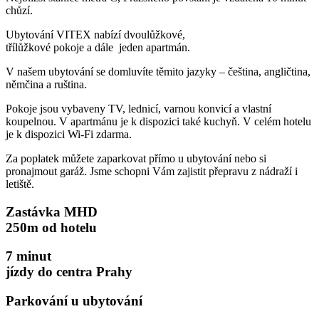
chůzí.
Ubytování VITEX nabízí dvoulůžkové,
třílůžkové pokoje a dále jeden apartmán.
V našem ubytování se domluvíte těmito jazyky – čeština, angličtina,
němčina a ruština.
Pokoje jsou vybaveny TV, lednicí, varnou konvicí a vlastní
koupelnou. V apartmánu je k dispozici také kuchyň. V celém hotelu
je k dispozici Wi-Fi zdarma.
Za poplatek můžete zaparkovat přímo u ubytování nebo si
pronajmout garáž.
Jsme schopni Vám zajistit přepravu z nádraží i
letiště.
Zastávka MHD
250m od hotelu
7 minut
jízdy do centra Prahy
Parkování u ubytování